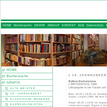
HOME
Büchersuche
GRAFIK
ANKAUF
KONTAKT
AGB
Datenschutz
INSTAGRAM
HOME
19. JAHRHUNDER
//
Büchersuche
Bellery-Desfontaines
GRAFIK
L'IMPLORATION, 1898
Lithographie in vier Farben auf 
ALTE MEISTER
19. JAHRHUNDERT
Blatt: 28,00 x 19,50 cm. Darstel
Studio, London,1898. Mit dem T
KLASSISCHE MODERNE
Sheet: 28,00 x 19,50 cm. Impress
EXPRESSIONISTEN
cream wove paper. Signed in the