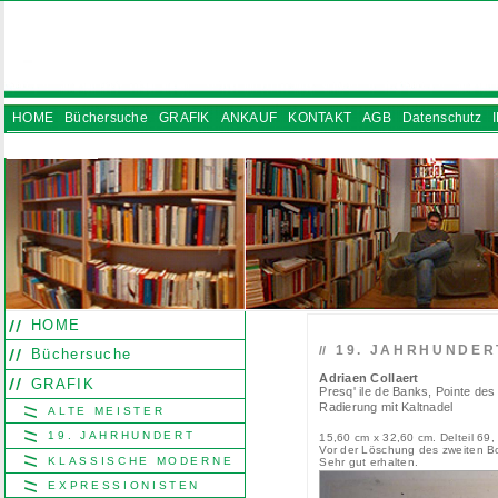
HOME
Büchersuche
GRAFIK
ANKAUF
KONTAKT
AGB
Datenschutz
INSTAGRAM
HOME
19. JAHRHUNDER
//
Büchersuche
Adriaen Collaert
GRAFIK
Presq' ile de Banks, Pointe de
Radierung mit Kaltnadel
ALTE MEISTER
19. JAHRHUNDERT
15,60 cm x 32,60 cm. Delteil 69,
Vor der Löschung des zweiten Bo
KLASSISCHE MODERNE
Sehr gut erhalten.
EXPRESSIONISTEN