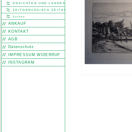
ANSICHTEN UND LANDKARTEN
ZEITGENöSSISCH ZEITGENöSSISCH
Suchen
ANKAUF
KONTAKT
AGB
Datenschutz
IMPRESSUM WIDERRUF
INSTAGRAM
Search
Find word
Look out