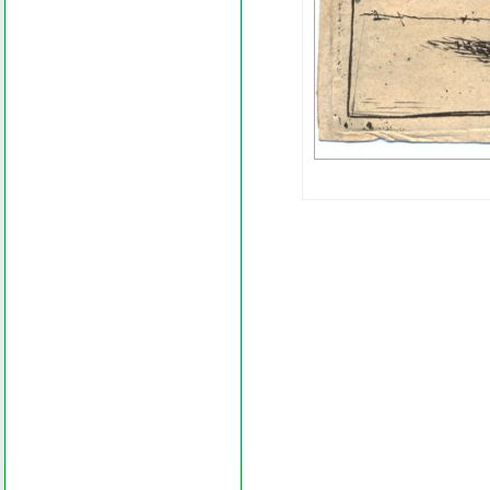
Search
Find word
Look out