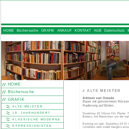
HOME
Büchersuche
GRAFIK
ANKAUF
KONTAKT
AGB
Datenschutz
INSTAGRAM
HOME
ALTE MEISTER
//
Büchersuche
Adriaen van Ostade
GRAFIK
Bauer mit gekrümmtem Rücken
Radierung auf Bütten.
ALTE MEISTER
19. JAHRHUNDERT
Godefroy 20 IV(von IV). Platte: 
Bütten, mit Rändchen um die hal
KLASSISCHE MODERNE
Etching on laid. Godefroy 20 IV /
EXPRESSIONISTEN
condition with small margins aro