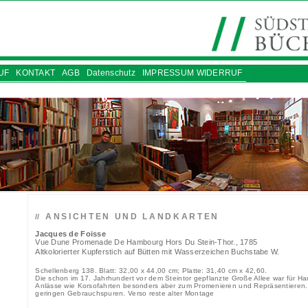
UF
KONTAKT
AGB
Datenschutz
IMPRESSUM WIDERRUF
ANSICHTEN UND LANDKARTEN
//
Jacques de Foisse
Vue Dune Promenade De Hambourg Hors Du Stein-Thor., 1785
Altkolorierter Kupferstich auf Bütten mit Wasserzeichen Buchstabe W.
Schellenberg 138. Blatt: 32,00 x 44,00 cm; Platte: 31,40 cm x 42,60.
Die schon im 17. Jahrhundert vor dem Steintor gepflanzte Große Allee war für Ham
Anlässe wie Korsofahrten besonders aber zum Promenieren und Repräsentieren.
geringen Gebrauchspuren. Verso reste alter Montage