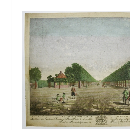
TEN
NöSSISCH