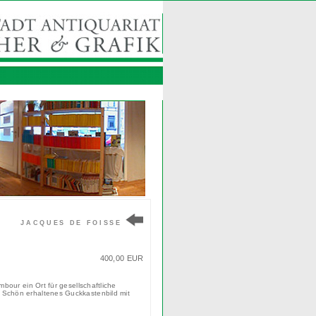
JACQUES DE FOISSE
400,00 EUR
bour ein Ort für gesellschaftliche
 Schön erhaltenes Guckkastenbild mit