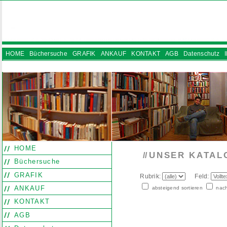
HOME
Büchersuche
GRAFIK
ANKAUF
KONTAKT
AGB
Datenschutz
INSTAGRAM
HOME
UNSER KATAL
//
Büchersuche
GRAFIK
Rubrik:
Feld:
ANKAUF
absteigend sortieren
nach
KONTAKT
AGB