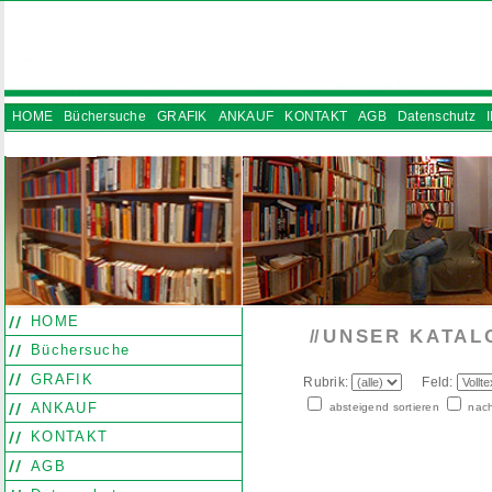
HOME
Büchersuche
GRAFIK
ANKAUF
KONTAKT
AGB
Datenschutz
INSTAGRAM
HOME
UNSER KATAL
//
Büchersuche
GRAFIK
Rubrik:
Feld:
ANKAUF
absteigend sortieren
nach
KONTAKT
AGB