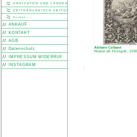
ANSICHTEN UND LANDKARTEN
ZEITGENöSSISCH ZEITGENöSSISCH
Suchen
ANKAUF
KONTAKT
AGB
Adriaen Collaert
Datenschutz
Neptun als Flussgott., 159
IMPRESSUM WIDERRUF
INSTAGRAM
;
Search
Find word
Look out