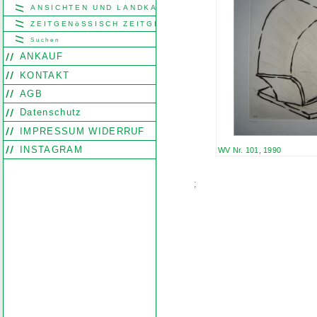
ANSICHTEN UND LANDKARTEN
ZEITGENöSSISCH ZEITGENöSSISCH
Suchen
ANKAUF
KONTAKT
AGB
Datenschutz
IMPRESSUM WIDERRUF
INSTAGRAM
WV Nr. 101, 1990
;
Search
Find word
Look out