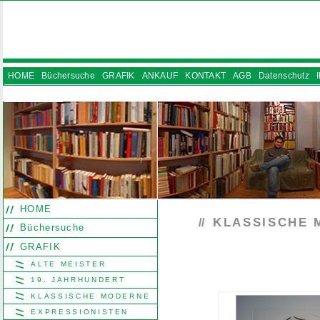
HOME
Büchersuche
GRAFIK
ANKAUF
KONTAKT
AGB
Datenschutz
INSTAGRAM
HOME
KLASSISCHE 
//
Büchersuche
GRAFIK
ALTE MEISTER
19. JAHRHUNDERT
KLASSISCHE MODERNE
EXPRESSIONISTEN