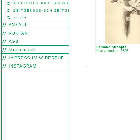
ANSICHTEN UND LANDKARTEN
ZEITGENöSSISCH ZEITGENöSSISCH
Suchen
ANKAUF
KONTAKT
AGB
Fernand Khnopff
Datenschutz
Une violoniste, 1898
IMPRESSUM WIDERRUF
;
INSTAGRAM
Search
Find word
Look out