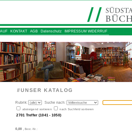
AUF
KONTAKT
AGB
Datenschutz
IMPRESSUM WIDERRUF
UNSER KATALOG
//
Rubrik:
Suche nach:
absteigend sortieren
nach Suchfeld sortieren
2701 Treffer (1041 - 1050)
0,00
,
Best.-Nr.: