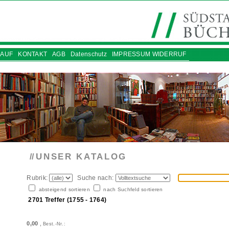
AUF
KONTAKT
AGB
Datenschutz
IMPRESSUM WIDERRUF
UNSER KATALOG
//
Rubrik:
Suche nach:
absteigend sortieren
nach Suchfeld sortieren
2701 Treffer (1755 - 1764)
0,00
,
Best.-Nr.: