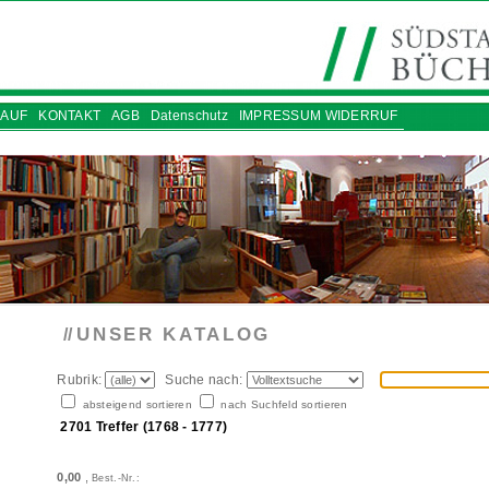
AUF
KONTAKT
AGB
Datenschutz
IMPRESSUM WIDERRUF
UNSER KATALOG
//
Rubrik:
Suche nach:
absteigend sortieren
nach Suchfeld sortieren
2701 Treffer (1768 - 1777)
0,00
,
Best.-Nr.: