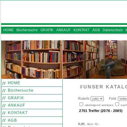
HOME
Büchersuche
GRAFIK
ANKAUF
KONTAKT
AGB
Datenschutz
INSTAGRAM
HOME
UNSER KATAL
//
Büchersuche
GRAFIK
Rubrik:
Feld:
ANKAUF
absteigend sortieren
nach
2701 Treffer (2076 - 2085)
KONTAKT
AGB
0,00
,
Best.-Nr.: