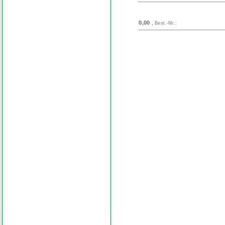
0,00
,
Best.-Nr.:
Search
Find word
Look out