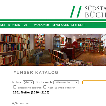
AUF
KONTAKT
AGB
Datenschutz
IMPRESSUM WIDERRUF
UNSER KATALOG
//
Rubrik:
Suche nach:
absteigend sortieren
nach Suchfeld sortieren
2701 Treffer (2096 - 2105)
0,00
,
Best.-Nr.: