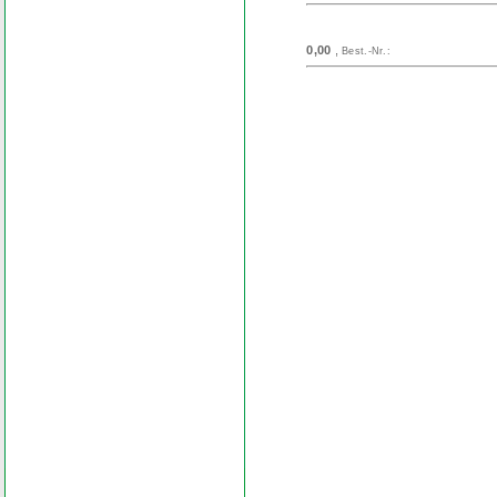
0,00
,
Best.-Nr.:
Search
Find word
Look out