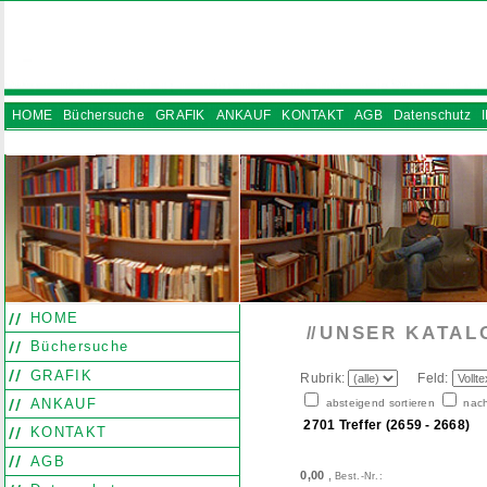
HOME
Büchersuche
GRAFIK
ANKAUF
KONTAKT
AGB
Datenschutz
INSTAGRAM
HOME
UNSER KATAL
//
Büchersuche
GRAFIK
Rubrik:
Feld:
ANKAUF
absteigend sortieren
nach
2701 Treffer (2659 - 2668)
KONTAKT
AGB
0,00
,
Best.-Nr.: