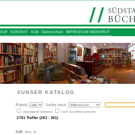
AUF
KONTAKT
AGB
Datenschutz
IMPRESSUM WIDERRUF
UNSER KATALOG
//
Rubrik:
Suche nach:
absteigend sortieren
nach Suchfeld sortieren
2701 Treffer (292 - 301)
0,00
,
Best.-Nr.: