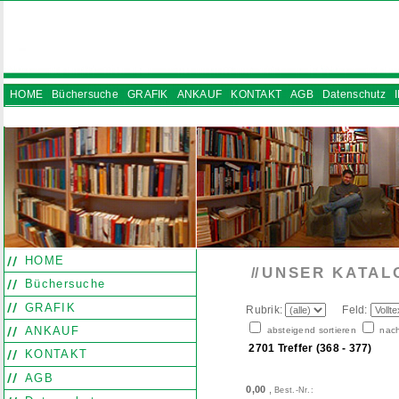
HOME
Büchersuche
GRAFIK
ANKAUF
KONTAKT
AGB
Datenschutz
INSTAGRAM
HOME
UNSER KATAL
//
Büchersuche
GRAFIK
Rubrik:
Feld:
ANKAUF
absteigend sortieren
nach
2701 Treffer (368 - 377)
KONTAKT
AGB
0,00
,
Best.-Nr.: