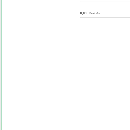
0,00
,
Best.-Nr.:
Search
Find word
Look out