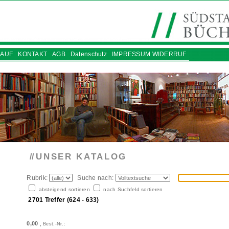
AUF
KONTAKT
AGB
Datenschutz
IMPRESSUM WIDERRUF
UNSER KATALOG
//
Rubrik:
Suche nach:
absteigend sortieren
nach Suchfeld sortieren
2701 Treffer (624 - 633)
0,00
,
Best.-Nr.: